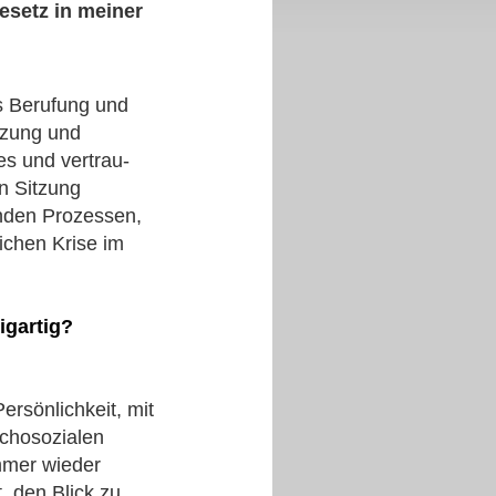
esetz in meiner
s Berufung und
tzung und
es und vertrau-
n Sitzung
enden Prozessen,
ichen Krise im
igartig?
ersönlichkeit, mit
ychosozialen
mmer wieder
, den Blick zu