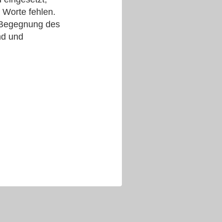
 Worte fehlen.
n Begegnung des
end und