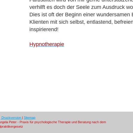
verhilft es doch der Seele zum Ausdruck wo
Dies ist oft der Beginn einer wundersame
Klienten mit sich selbst, entlastend, befrei
inspirierend!
Hypnotherapie
Druckversion
|
Sitemap
ngela Peter - Praxis für psychologische Therapie und Beratung nach dem
lpraktikergesetz