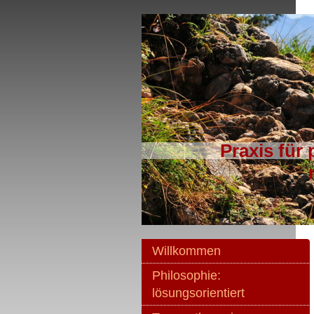
Praxis für psych
n. d. Heilp
Willkommen
Philosophie:
lösungsorientiert