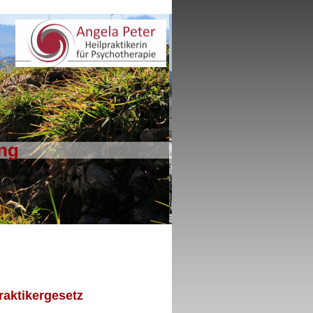
ng
raktikergesetz