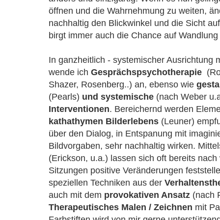
öffnen und die Wahrnehmung zu weiten, änd
nachhaltig den Blickwinkel und die Sicht auf
birgt immer auch die Chance auf Wandlun
In ganzheitlich - systemischer Ausrichtung 
wende ich
Gesprächspsychotherapie
(Rog
Shazer, Rosenberg..) an, ebenso wie
gesta
(Pearls)
und systemische
(nach Weber u.a
Interventionen
. Bereichernd werden Elem
kathathymen Bilderlebens
(Leuner) empfu
über den Dialog, in Entspanung mit imagini
Bildvorgaben, sehr nachhaltig wirken. Mitte
(Erickson, u.a.) lassen sich oft bereits nac
Sitzungen positive Veränderungen feststell
speziellen Techniken aus der
Verhaltensth
auch mit dem
provokativen Ansatz
(nach F
Therapeutisches Malen
/ Zeichnen
mit Pa
Farbstiften wird von mir gerne unterstützend