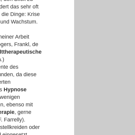
ert das sehr oft
 die Dinge: Krise
g und Wachstum.
meiner Arbeit
ers, Frankl, de
lttherapeutische
.)
ente des
nden, da diese
erten
ls
Hypnose
h wenigen
en, ebenso mit
erapie
, gerne
. Farrelly).
stellkreiden oder
 eingesetzt,