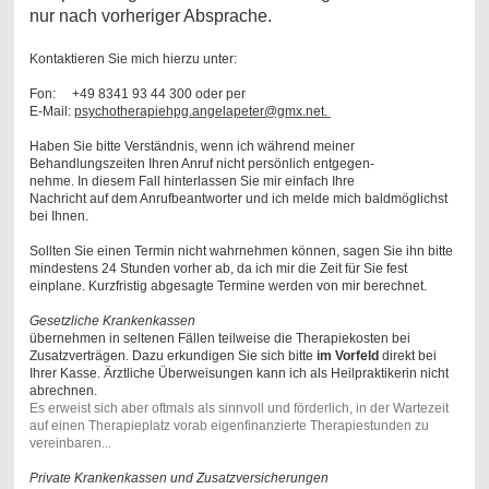
nur nach vorheriger Absprache.
Kontaktieren Sie mich hierzu unter:
Fon: +49 8341 93 44 300 oder per
E-Mail:
psychotherapiehpg.angelapeter@gmx.net.
Haben Sie bitte Verständnis, wenn ich während meiner
Behandlungszeiten Ihren Anruf nicht persönlich entgegen-
n
eh
me. In diesem Fall hinterlassen Sie mir einfach Ihre
Nachricht auf dem Anrufbeantworter und ich melde mich baldmöglichst
bei Ihnen.
Sollten Sie einen Termin nicht wahrnehmen können, sagen Sie ihn bitte
mindestens 24 S tunden vorher ab, da ich mir die Zeit für Sie fest
einplane. Kurzfristig abgesagte Termine werden von mir berechnet.
Gesetzliche Krankenkassen
übernehmen in seltenen Fällen teilweise die Therapiekosten bei
Zusatzverträgen. Dazu erkund
igen Sie sich bitte
im Vorfeld
direkt bei
Ihrer Kasse. Ärztliche Überweisungen
kann ich als Heilpraktikerin
nicht
abrechnen.
Es erweist sich aber oftmals als sinnvoll und förderlich, in der Wartezeit
auf einen Therapieplatz vorab eigenfinanzierte Therapiestunden zu
vereinbaren...
Private Krankenkassen und Zusatzversicherungen